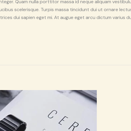
nteger. Quam nulla porttitor massa id neque aliquam vestib
aucibus scelerisque. Turpis massa tincidunt dui ut ornare lec
Ultrices dui sapien eget mi. At augue eget arcu dictum varius du