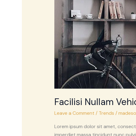
Vitae
Congue
Facilisi Nullam Ve
Leave a Comment
/
Trends
/
madeso
Lorem ipsum dolor sit amet, consecte
imperdiet massa tincidunt nunc pulvi