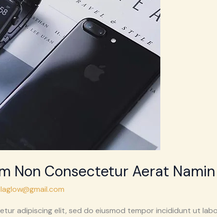
um Non Consectetur Aerat Namin
laglow@gmail.com
tur adipiscing elit, sed do eiusmod tempor incididunt ut labo