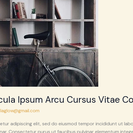
hicula Ipsum Arcu Cursus Vitae C
laglow@gmail.com
tur adipiscing elit, sed do eiusmod tempor incididunt ut labo
nar. Consectetur purus ut faucibus pulvinar elementum intege