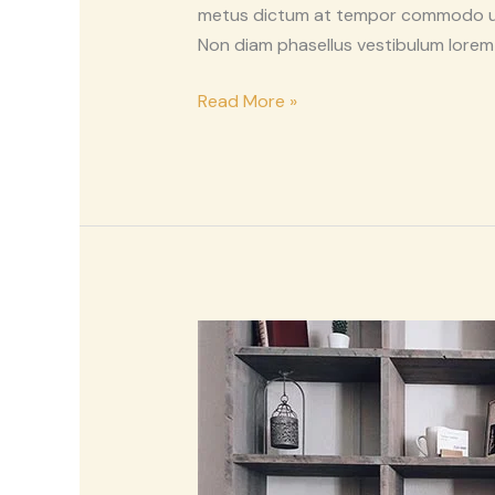
metus dictum at tempor commodo ullam
Non diam phasellus vestibulum lorem 
Read More »
Facilisi
Nullam
Vehicula
Ipsum
Arcu
Cursus