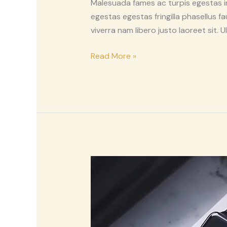
Malesuada fames ac turpis egestas i
egestas egestas fringilla phasellus f
viverra nam libero justo laoreet sit. 
Read More »
Scelerisque
Indictum
Non
Consectetur
Aerat