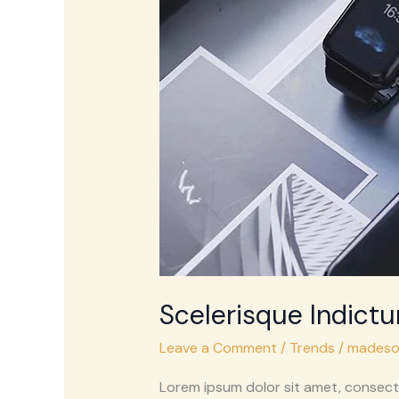
Namin
Turpis
Scelerisque Indict
Leave a Comment
/
Trends
/
madeso
Lorem ipsum dolor sit amet, consecte