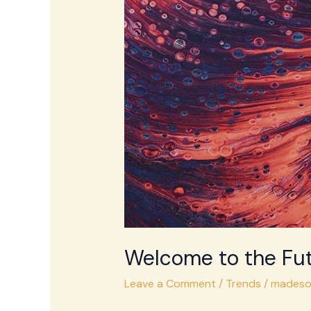
WordPress
with
Gutenberg
Welcome to the Fut
Leave a Comment
/
Trends
/
madeso