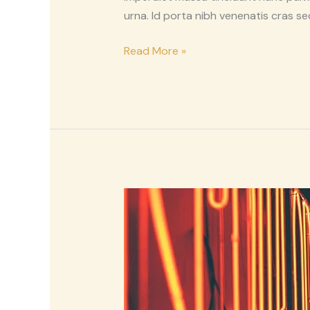
urna. Id porta nibh venenatis cras se
Read More »
Diam
Maecenas
Ultricies
Mieget
Wauris
Bibendum
Neque